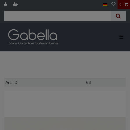
0
☰
Technisches
Wert
Art.-ID
63
Merkmal