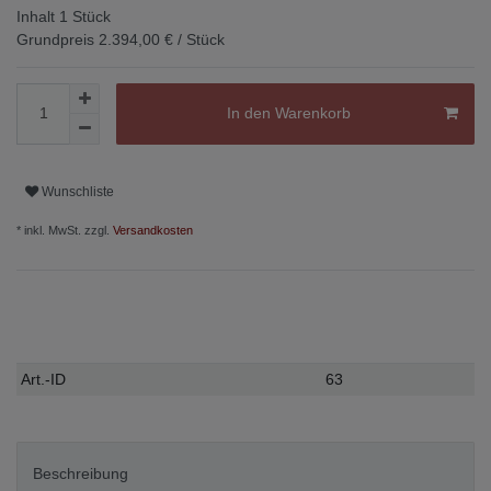
Inhalt
1
Stück
Grundpreis
2.394,00 € / Stück
In den Warenkorb
Wunschliste
* inkl. MwSt. zzgl.
Versandkosten
Technisches
Wert
Art.-ID
63
Merkmal
Beschreibung