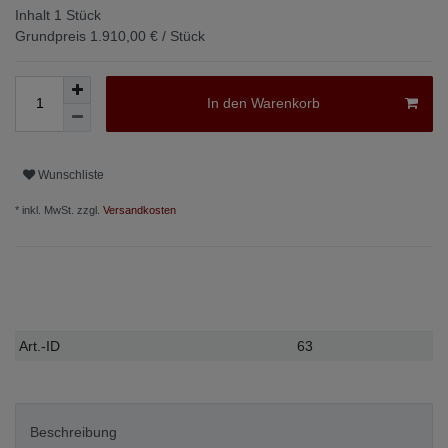
Inhalt
1
Stück
Grundpreis
1.910,00 € / Stück
In den Warenkorb
Wunschliste
* inkl. MwSt. zzgl.
Versandkosten
Technisches
Wert
Art.-ID
63
Merkmal
Beschreibung