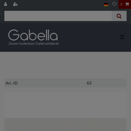
0
☰
Technisches
Wert
Art.-ID
63
Merkmal