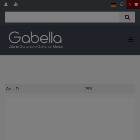
0
☰
Technisches
Wert
Art.-ID
296
Merkmal