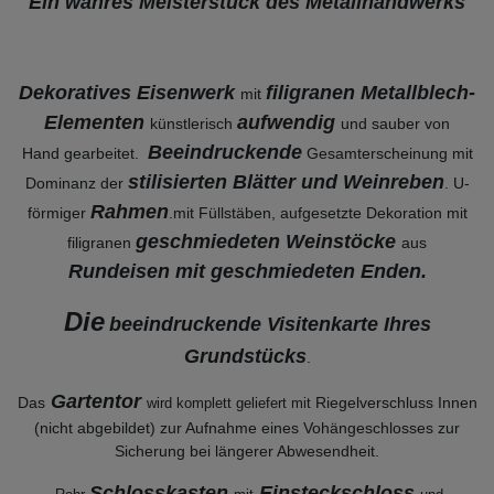
Ein wahres Meisterstück des Metallhandwerks
Dekoratives Eisenwerk
filigranen Metallblech-
mit
Elementen
aufwendig
künstlerisch
und sauber von
Beeindruckende
Hand gearbeitet.
Gesamterscheinung mit
stilisierten Blätter und Weinreben
Dominanz der
. U-
Rahmen
förmiger
.mit Füllstäben, aufgesetzte Dekoration mit
geschmiedeten Weinstöcke
filigranen
aus
Rundeisen mit geschmiedeten Enden.
Die
beeindruckende Visitenkarte Ihres
Grundstücks
.
Gartentor
Das
Riegelverschluss Innen
wird komplett geliefert mit
(nicht abgebildet) zur Aufnahme eines Vohängeschlosses zur
Sicherung bei längerer Abwesendheit.
Schlosskasten
Einsteckschloss