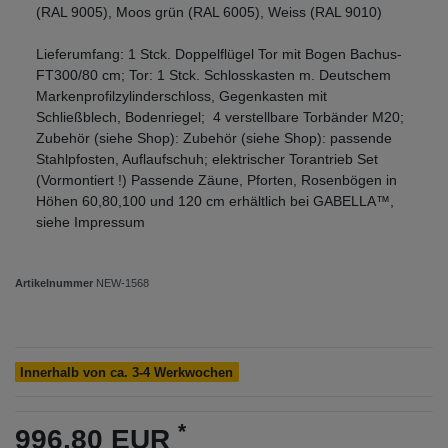
(RAL 9005), Moos grün (RAL 6005), Weiss (RAL 9010)
Lieferumfang: 1 Stck. Doppelflügel Tor mit Bogen Bachus-
FT300/80 cm; Tor: 1 Stck. Schlosskasten m. Deutschem
Markenprofilzylinderschloss, Gegenkasten mit
Schließblech, Bodenriegel; 4 verstellbare Torbänder M20;
Zubehör (siehe Shop): Zubehör (siehe Shop): passende
Stahlpfosten, Auflaufschuh; elektrischer Torantrieb Set
(Vormontiert !) Passende Zäune, Pforten, Rosenbögen in
Höhen 60,80,100 und 120 cm erhältlich bei GABELLA™,
siehe Impressum
Artikelnummer
NEW-1568
Innerhalb von ca. 3-4 Werkwochen
*
996,80 EUR