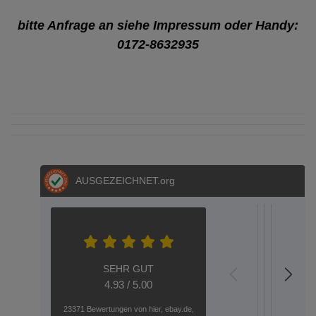
bitte Anfrage an siehe Impressum oder Handy:
0172-8632935
AUSGEZEICHNET
.org
S.E.
S.
Metz
Dere
Hel
Aac
A
04.05.202
05.03.2
12.02
20.
1
SEHR GUT
top
GARTEN
Plug-an
HALLO
Wen
Gar
S
4.93 / 5.00
verzinkt
Play
---
Eisen
Qu
Gute
Seh
23371 Bewertungen von hier, ebay.de,
Ware
nett
Toranla
GEHT
oder
Sehr
Di