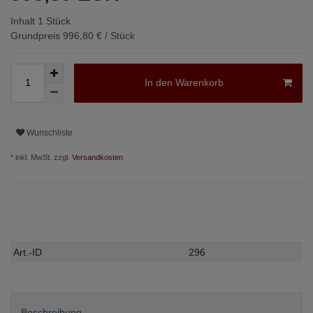
Inhalt
1
Stück
Grundpreis
996,80 € / Stück
In den Warenkorb
Wunschliste
* inkl. MwSt. zzgl.
Versandkosten
Technisches
Wert
Art.-ID
296
Merkmal
Beschreibung