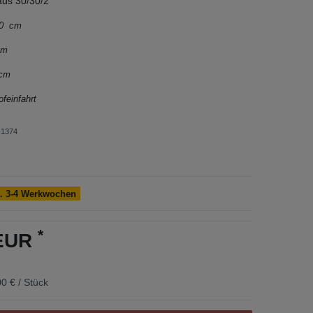
us 30/30/2
300 cm
 mm
 cm
ofeinfahrt
1374
a. 3-4 Werkwochen
*
 EUR
0 € / Stück