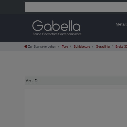
Metal
Zur Startseite gehen
Tore
Schiebetore
Geradlinig
Breite 
Technisches
Wert
Art.-ID
Merkmal