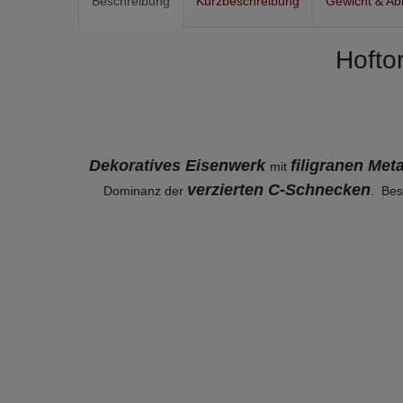
Beschreibung
Kurzbeschreibung
Gewicht & A
Hoftor
Dekoratives Eisenwerk
filigranen Me
mit
verzierten C-Schnecken
Dominanz der
. Bes