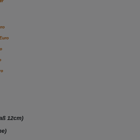
er
uro
 Euro
ro
o
ro
maß 12cm)
ne)