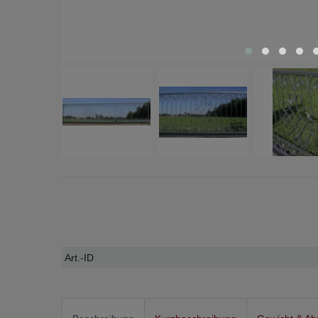
Technisches
Wert
Art.-ID
Merkmal