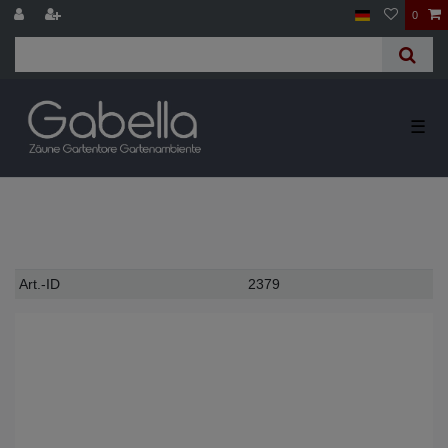
0
☰
Technisches
Wert
Art.-ID
2379
Merkmal