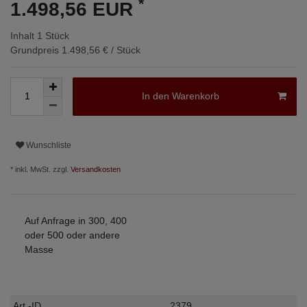
*
1.498,56 EUR
Inhalt
1
Stück
Grundpreis
1.498,56 € / Stück
In den Warenkorb
Wunschliste
* inkl. MwSt. zzgl.
Versandkosten
Auf Anfrage in 300, 400
oder 500 oder andere
Masse
Technisches
Wert
Art.-ID
2379