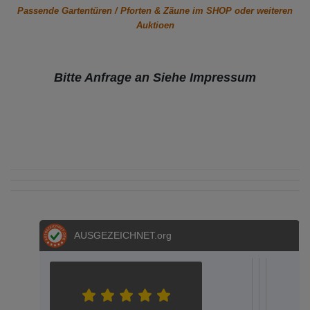
Passende Gartentüren / Pforten & Zäune im SHOP oder weiteren
Auktioen
Bitte Anfrage an Siehe Impressum
AUSGEZEICHNET
.org
S.E.
S.
Metz
Dere
Hel
Aac
A
04.05.202
05.03.2
12.02
20.
1