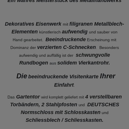
Ein wahres Meisterstück des Metallhandwerks
Dekoratives Eisenwerk
filigranen Metallblech-
mit
Elementen
aufwendig
künstlerisch
und sauber von
Beeindruckende
Hand gearbeitet.
Erscheinung mit
verzierten C-Schnecken
Dominanz der
. Besonders
schwungvolle
aufwendig und auffällig ist der
Rundbogen
solidem Vierkantrohr.
aus
Die
Ihrer
beeindruckende Visitenkarte
Einfahrt
.
Gartentor
4 verstellbaren
Das
wird komplett geliefert mit
Torbändern,
2 Stahlp
fosten
DEUTSCHES
und
Normschloss mit Schlosskasten
und
Schliessblech / Schliesskasten.