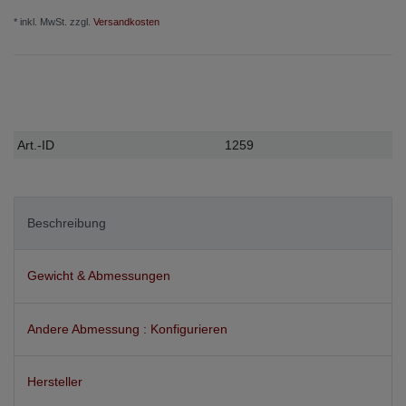
* inkl. MwSt. zzgl.
Versandkosten
Technisches
Wert
Art.-ID
1259
Merkmal
Beschreibung
Gewicht & Abmessungen
Andere Abmessung : Konfigurieren
Hersteller