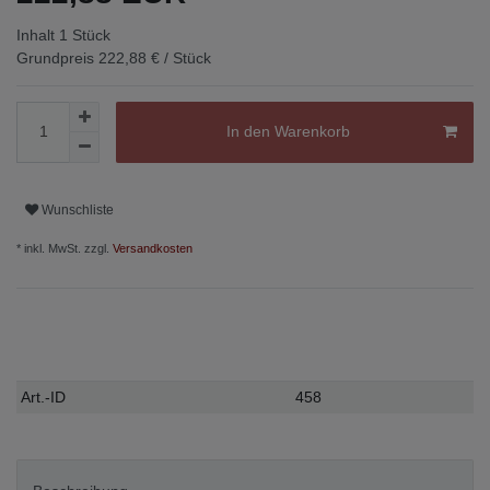
Inhalt
1
Stück
Grundpreis
222,88 € / Stück
In den Warenkorb
Wunschliste
* inkl. MwSt. zzgl.
Versandkosten
Technisches
Wert
Art.-ID
458
Merkmal