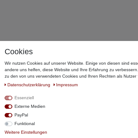
nicht
noch
weitere
Handwer
suchen
will,
ist
hier
genau
Cookies
richtig!
Absolute
5
Wir nutzen Cookies auf unserer Website. Einige von diesen sind ess
Sterne
andere uns helfen, diese Website und Ihre Erfahrung zu verbessern
für
zu den von uns verwendeten Cookies und Ihren Rechten als Nutzer f
das
Endergeb
Daten­schutz­erklärung
Impressum
!
Essenziell
Externe Medien
PayPal
Funktional
Weitere Einstellungen