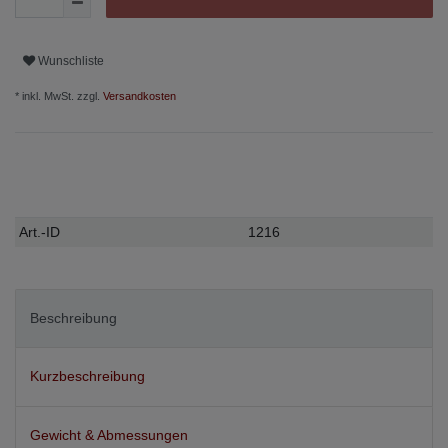
Wunschliste
* inkl. MwSt. zzgl.
Versandkosten
Technisches
Wert
Art.-ID
1216
Merkmal
Beschreibung
Kurzbeschreibung
Gewicht & Abmessungen