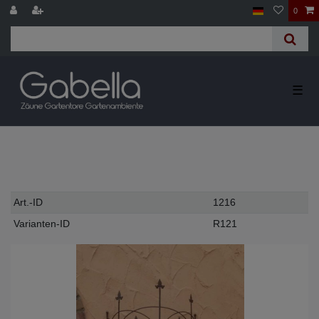
0
☰
Technisches
Wert
Art.-ID
1216
Merkmal
Varianten-ID
R121