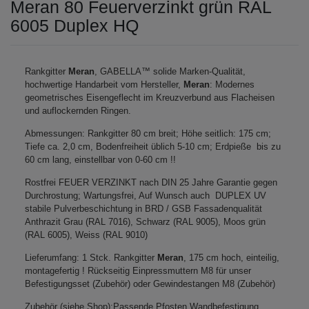
Meran 80 Feuerverzinkt grün RAL
6005 Duplex HQ
Rankgitter
Meran
, GABELLA™ solide Marken-Qualität,
hochwertige Handarbeit vom Hersteller,
Meran
: Modernes
geometrisches Eisengeflecht im Kreuzverbund aus Flacheisen
und auflockernden Ringen.
Abmessungen: Rankgitter 80 cm breit; Höhe seitlich: 175 cm;
Tiefe ca. 2,0 cm, Bodenfreiheit üblich 5-10 cm; Erdpieße bis zu
60 cm lang, einstellbar von 0-60 cm !!
Rostfrei FEUER VERZINKT nach DIN 25 Jahre Garantie gegen
Durchrostung; Wartungsfrei, Auf Wunsch auch DUPLEX UV
stabile Pulverbeschichtung in BRD / GSB Fassadenqualität
Anthrazit Grau (RAL 7016), Schwarz (RAL 9005), Moos grün
(RAL 6005), Weiss (RAL 9010)
Lieferumfang: 1 Stck. Rankgitter
Meran
, 175 cm hoch, einteilig,
montagefertig ! Rückseitig Einpressmuttern M8 für unser
Befestigungsset (Zubehör) oder Gewindestangen M8 (Zubehör)
Zubehör (siehe Shop):Passende Pfosten,Wandbefestigung