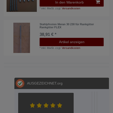
In den Warenkorb
*
inkl. MwSt.
zzgl.
Versandkosten
Stahlpfosten Meran 30 230 für Rankgitter
Rankgitter FLEX
38,91 € *
Artikel anzeigen
*
inkl. MwSt.
zzgl.
Versandkosten
AUSGEZEICHNET
.org
S.E.
S.
Metz
Dere
Hel
Aac
A
04.05.202
05.03.2
12.02
20.
1