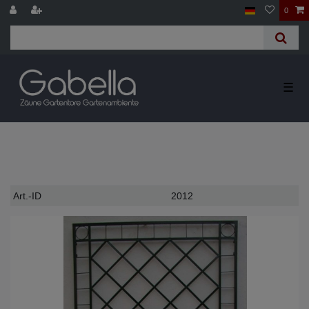
0
☰
Technisches
Wert
Art.-ID
2012
Merkmal