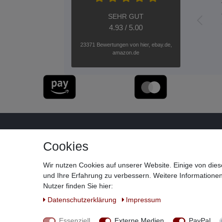
SEHR GUT
4.93 / 5.00
23371 Bewertungen von hier, ebay.de,
amazon.de
Cookies
Wir nutzen Cookies auf unserer Website. Einige von dies
und Ihre Erfahrung zu verbessern. Weitere Information
Nutzer finden Sie hier:
Daten­schutz­erklärung
Impressum
Widerrufs­recht
Essenziell
Externe Medien
PayPal