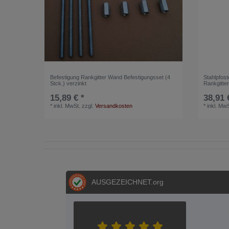
Befestigung Rankgitter Wand Befestigungsset (4
Stahlpfost
Stck.) verzinkt
Rankgitte
15,89 € *
38,91 
*
inkl. MwSt.
zzgl.
Versandkosten
*
inkl. MwS
AUSGEZEICHNET
.org