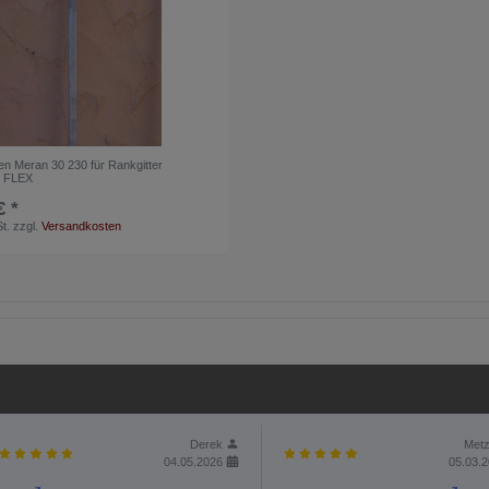
en Meran 30 230 für Rankgitter
r FLEX
€ *
t.
zzgl.
Versandkosten
Derek
Metz
04.05.2026
05.03.