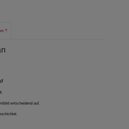
en ?
an
nd
gt.
tbild entscheidend auf.
schichtet.