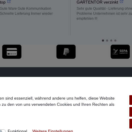
top
GARTENTOR verzinkt
Gute Ware Gute Kommunikation
Sehr gute Qualität - Lieferung ohn
Schnelle Lieferung Immer wieder
Probleme Unternehmen ist sehr z
empfehlen !!!
en sind essenziell, während andere uns helfen, diese Website
en zu den von uns verwendeten Cookies und Ihren Rechten als
Widerrufs­formular
Impressum
Daten­schutz­erklärung
A
Funktional
Weitere Einstellungen