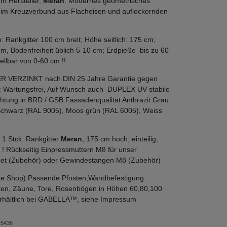
m Hersteller,
Meran
: Modernes geometrisches
 im Kreuzverbund aus Flacheisen und auflockernden
Rankgitter 100 cm breit; Höhe seitlich: 175 cm;
 cm, Bodenfreiheit üblich 5-10 cm; Erdpieße bis zu 60
ellbar von 0-60 cm !!
ER VERZINKT nach DIN 25 Jahre Garantie gegen
; Wartungsfrei, Auf Wunsch auch DUPLEX UV stabile
htung in BRD / GSB Fassadenqualität Anthrazit Grau
Schwarz (RAL 9005), Moos grün (RAL 6005), Weiss
 1 Stck. Rankgitter
Meran
, 175 cm hoch, einteilig,
 ! Rückseitig Einpressmuttern M8 für unser
set (Zubehör) oder Gewindestangen M8 (Zubehör)
he Shop):Passende Pfosten,Wandbefestigung
en, Zäune, Tore, Rosenbögen in Höhen 60,80,100
rhältlich bei GABELLA™, siehe Impressum
5436