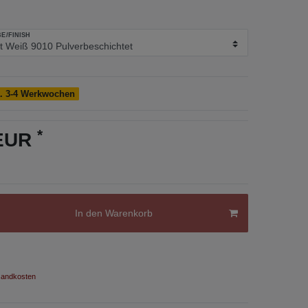
E/FINISH
a. 3-4 Werkwochen
*
 EUR
In den Warenkorb
andkosten