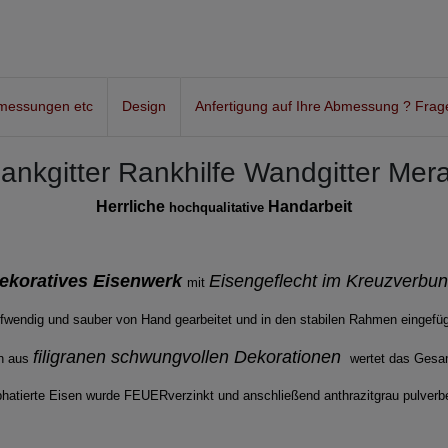
messungen etc
Design
Anfertigung auf Ihre Abmessung ? Frag
ankgitter Rankhilfe Wandgitter Mer
Herrliche
Handarbeit
hochqualitative
ekoratives Eisenwerk
Eisengeflecht im Kreuzverbu
mit
fwendig und sauber von Hand gearbeitet und in den stabilen Rahmen eingefü
filigranen schwungvollen Dekorationen
n aus
wertet das Gesam
hatierte Eisen wurde FEUERverzinkt und anschließend anthrazitgrau pulverbe