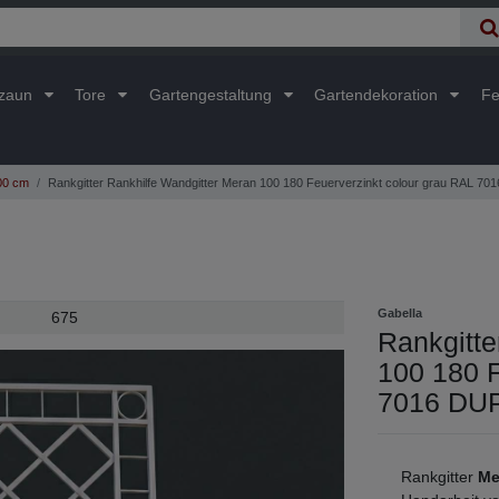
lzaun
Tore
Gartengestaltung
Gartendekoration
Fe
00 cm
Rankgitter Rankhilfe Wandgitter Meran 100 180 Feuerverzinkt colour grau RAL 
Gabella
675
Rankgitte
100 180 F
7016 DU
Rankgitter
Me