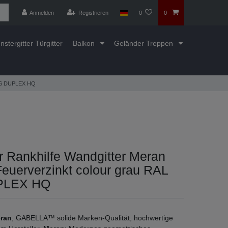
Anmelden
Registrieren
0
0
nstergitter Türgitter
Balkon
Geländer Treppen
7016 DUPLEX HQ
r Rankhilfe Wandgitter Meran
euerverzinkt colour grau RAL
PLEX HQ
ran
, GABELLA™ solide Marken-Qualität, hochwertige