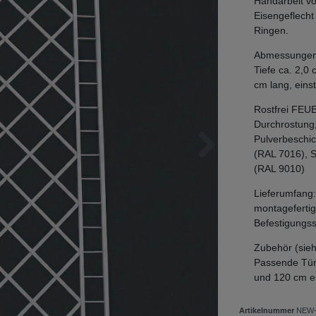
Handarbeit vo
Eisengeflecht
Ringen.
Abmessungen: 
Tiefe ca. 2,0
cm lang, einst
Rostfrei FEU
Durchrostung
Pulverbeschic
(RAL 7016), 
(RAL 9010)
Lieferumfang:
montagefertig
Befestigungs
Zubehör (sie
Passende Tür
und 120 cm e
Artikelnummer
NEW-