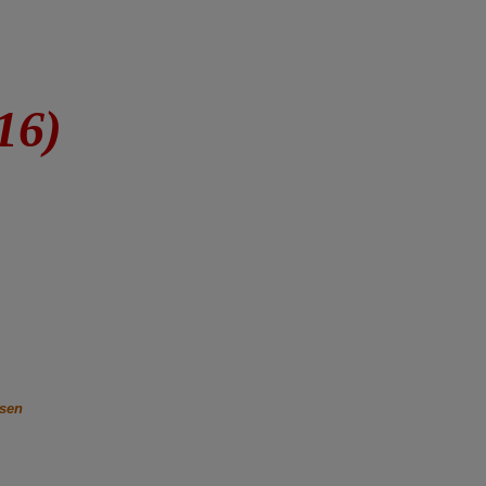
16)
isen