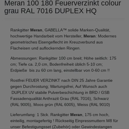
Meran 100 180 Feuerverzinkt colour
grau RAL 7016 DUPLEX HQ
Rankgitter
Meran
, GABELLA™ solide Marken-Qualität,
hochwertige Handarbeit vom Hersteller,
Meran
: Modernes
geometrisches Eisengeflecht im Kreuzverbund aus
Flacheisen und auflockernden Ringen.
Abmessungen: Rankgitter 100 cm breit; Höhe seitlich: 175
cm; Tiefe ca. 2,0 cm, Bodenfreiheit üblich 5-10 cm;
Erdpieße bis zu 60 cm lang, einstellbar von 0-60 cm !!
Rostfrei FEUER VERZINKT nach DIN 25 Jahre Garantie
gegen Durchrostung; Wartungsfrei, Auf Wunsch auch
DUPLEX UV stabile Pulverbeschichtung in BRD / GSB
Fassadenqualität Anthrazit Grau (RAL 7016), Schwarz
(RAL 9005), Moos grün (RAL 6005), Weiss (RAL 9010)
Lieferumfang: 1 Stck. Rankgitter
Meran
, 175 cm hoch,
einteilig, montagefertig ! Rückseitig Einpressmuttern M8 für
unser Befestigungsset (Zubehör) oder Gewindestangen