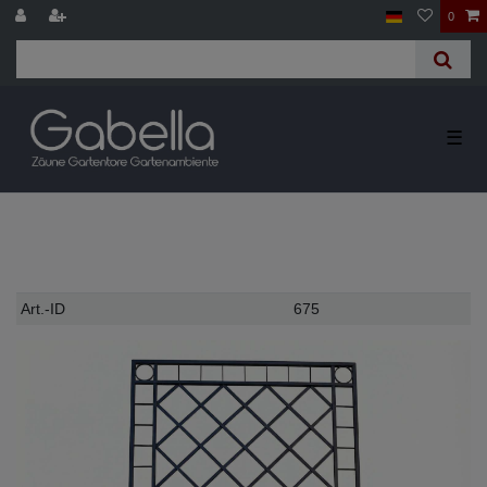
0
☰
Technisches
Wert
Art.-ID
675
Merkmal