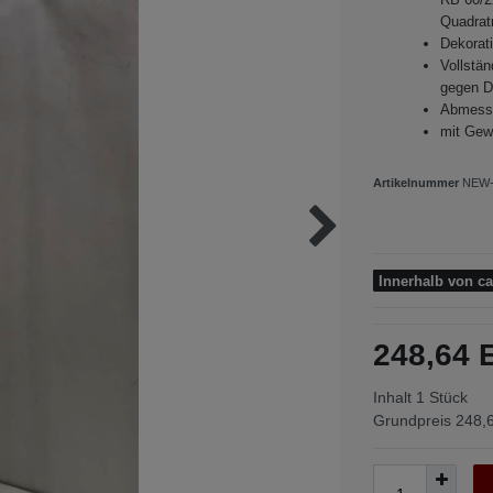
Quadratr
Dekorat
Vollstän
gegen D
Abmessu
mit Gew
Artikelnummer
NEW-
Innerhalb von c
248,64
Inhalt
1
Stück
Grundpreis
248,6