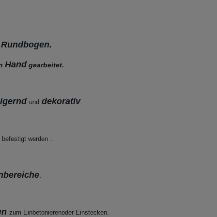
 Rundbogen.
Hand
n
gearbeitet.
eigernd
dekorativ
.
und
n
.
befestigt werden
nbereiche
.
en
zum Einbetonieren
oder Einstecken.