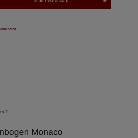
In den Warenkorb
andkosten
en ?
senbogen Monaco