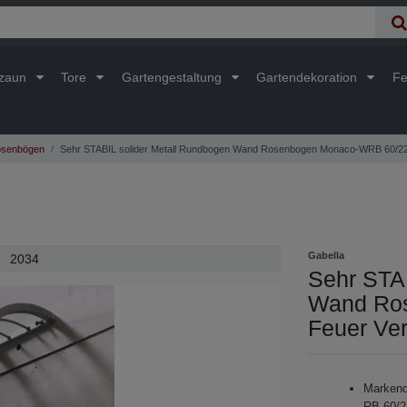
lzaun
Tore
Gartengestaltung
Gartendekoration
Fe
senbögen
Sehr STABIL solider Metall Rundbogen Wand Rosenbogen Monaco-WRB 60/22
Gabella
2034
Sehr STA
Wand Ro
Feuer Ver
Markenq
RB 60/22