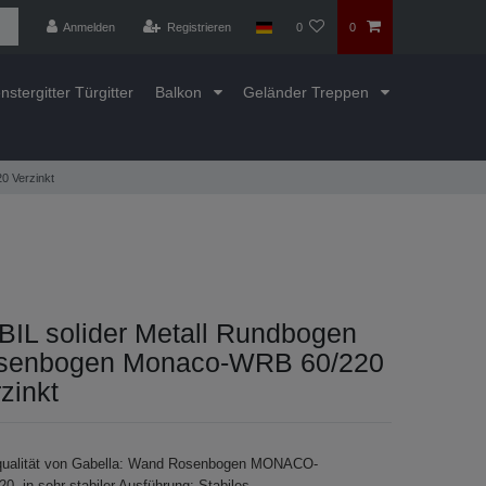
Anmelden
Registrieren
0
0
nstergitter Türgitter
Balkon
Geländer Treppen
0 Verzinkt
BIL solider Metall Rundbogen
senbogen Monaco-WRB 60/220
zinkt
ualität von Gabella: Wand Rosenbogen MONACO-
0 in sehr stabiler Ausführung: Stabiles