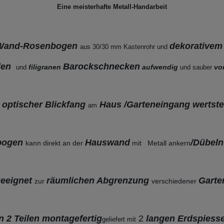
Eine meisterhafte Metall-Handarbeit
Wand-Rosenbogen
dekorativem
aus 30/30 mm Kastenrohr
und
llen
Barockschnecken
filigranen
aufwendig
vo
und
und sauber
 optischer Blickfang
Haus /Garteneingang wertst
am
bogen
Hauswand
/Dübel
kann direkt an der
mit Metall ankern
geeignet
räumlichen Abgrenzung
Garte
zur
verschiedener
 2 Teilen
montagefertig
2
langen Erdspiess
geliefert mit